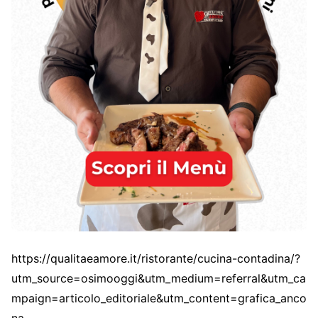
https://qualitaeamore.it/ristorante/cucina-contadina/?
utm_source=osimooggi&utm_medium=referral&utm_ca
mpaign=articolo_editoriale&utm_content=grafica_anco
na