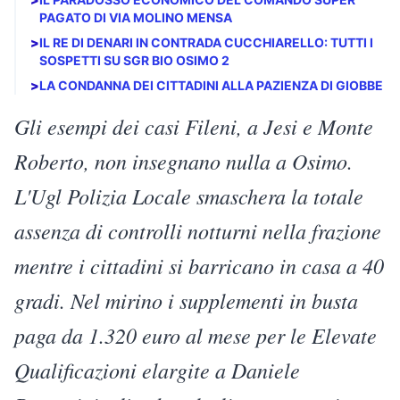
PAGATO DI VIA MOLINO MENSA
VA DAL PREFETTO
>
IL RE DI DENARI IN CONTRADA CUCCHIARELLO: TUTTI I
SOSPETTI SU SGR BIO OSIMO 2
E "OSIMO OGGI"
>
LA CONDANNA DEI CITTADINI ALLA PAZIENZA DI GIOBBE
Gli esempi dei casi Fileni, a Jesi e Monte
SVELA IL CASO
Roberto, non insegnano nulla a Osimo.
POSSIBILE DI SGR
L'Ugl Polizia Locale smaschera la totale
BIO OSIMO 2
assenza di controlli notturni nella frazione
mentre i cittadini si barricano in casa a 40
gradi. Nel mirino i supplementi in busta
paga da 1.320 euro al mese per le Elevate
Qualificazioni elargite a Daniele