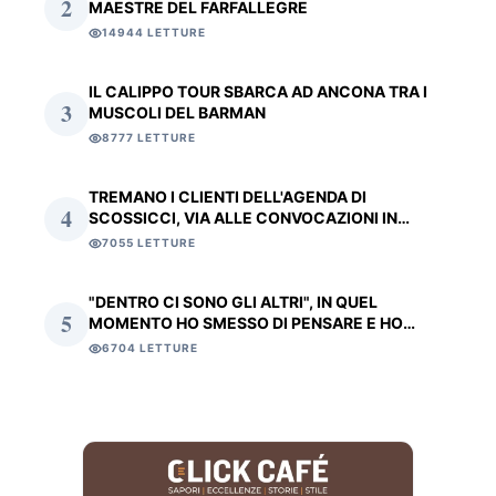
2
MAESTRE DEL FARFALLEGRE
14944 LETTURE
IL CALIPPO TOUR SBARCA AD ANCONA TRA I
3
MUSCOLI DEL BARMAN
8777 LETTURE
TREMANO I CLIENTI DELL'AGENDA DI
4
SCOSSICCI, VIA ALLE CONVOCAZIONI IN
CASERMA: CACCIATORI A RISCHIO LICENZA E
7055 LETTURE
PORTO D'ARMI
"DENTRO CI SONO GLI ALTRI", IN QUEL
5
MOMENTO HO SMESSO DI PENSARE E HO
AFFRONTATO LE FIAMME
6704 LETTURE