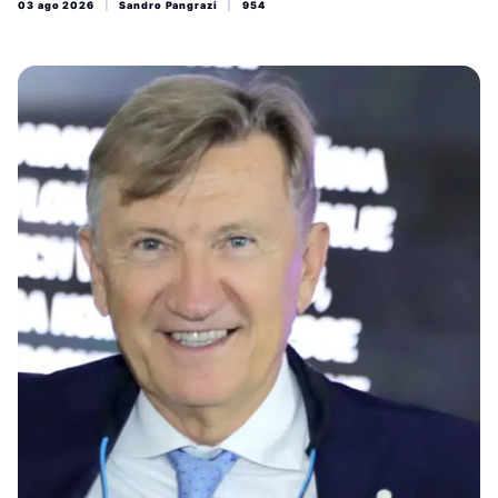
03 ago 2026
|
Sandro Pangrazi
|
954
totalmente privo di fondamento che ha fatto scattare le
indagini informatiche immediate dei militari, portando
all'identificazione di "Vale Maio Marche" e alla sua denuncia.
Trattasi di un non osimano