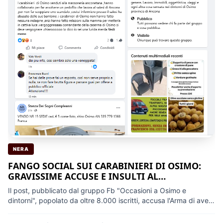
NERA
FANGO SOCIAL SUI CARABINIERI DI OSIMO:
GRAVISSIME ACCUSE E INSULTI AL
COMANDANTE: GIÀ IDENTIFICATO E
Il post, pubblicato dal gruppo Fb "Occasioni a Osimo e
DENUNCIATO L'AUTORE
dintorni", popolato da oltre 8.000 iscritti, accusa l'Arma di aver
coperto un infermiere del Salesi di Ancona imputato di abusi
sulle figlie per evitare lo scandalo. Un impianto calunnioso