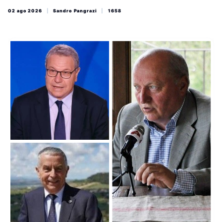
stagione da lacrime e sangue. Bellucci prova a salvare le
02 ago 2026
|
Sandro Pangrazi
|
1658
macerie del vivaio in fuga mentre Pugnaloni e Astea ci fanno un
pensierino. E giovedì l'atto finale con il Sindaco già pronto con
l'ennesimo video di propaganda