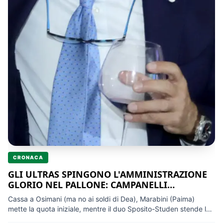
CRONACA
GLI ULTRAS SPINGONO L'AMMINISTRAZIONE
GLORIO NEL PALLONE: CAMPANELLI
OBBLIGATO A RESTARE PRESIDENTE MA SENZA
Cassa a Osimani (ma no ai soldi di Dea), Marabini (Paima)
PORTAFOGLIO (E STIPENDIO)
mette la quota iniziale, mentre il duo Sposito-Studen stende la
mano a caccia di sponsor. Area tecnica a Polenta (Ds) per una