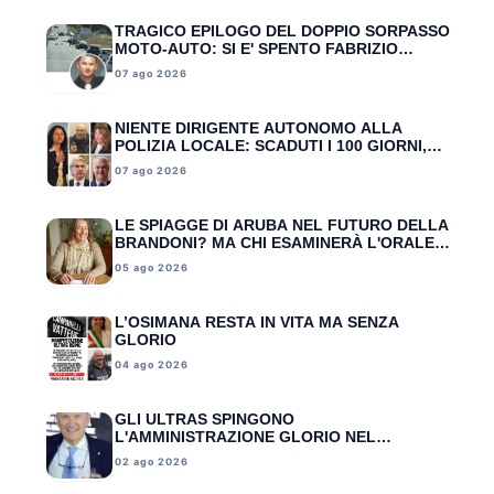
TRAGICO EPILOGO DEL DOPPIO SORPASSO
MOTO-AUTO: SI E' SPENTO FABRIZIO
ANTONELLI
07 ago 2026
NIENTE DIRIGENTE AUTONOMO ALLA
POLIZIA LOCALE: SCADUTI I 100 GIORNI,
L’UGL TRASCINA GLORIO DAVANTI A
07 ago 2026
MINISTERO E MAGISTRATURA CONTABILE
LE SPIAGGE DI ARUBA NEL FUTURO DELLA
BRANDONI? MA CHI ESAMINERÀ L'ORALE
DELLA DIRIGENTE SCOLASTICA?
05 ago 2026
L’OSIMANA RESTA IN VITA MA SENZA
GLORIO
04 ago 2026
GLI ULTRAS SPINGONO
L'AMMINISTRAZIONE GLORIO NEL
PALLONE: CAMPANELLI OBBLIGATO A
02 ago 2026
RESTARE PRESIDENTE MA SENZA
PORTAFOGLIO (E STIPENDIO)