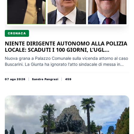
CRONACA
NIENTE DIRIGENTE AUTONOMO ALLA POLIZIA
LOCALE: SCADUTI I 100 GIORNI, L’UGL
TRASCINA GLORIO DAVANTI A MINISTERO E
Nuova grana a Palazzo Comunale sulla vicenda attorno al caso
MAGISTRATURA CONTABILE
Buscarini. La Giunta ha ignorato l'atto sindacale di messa in
mora e l'obbligo ad adempiere, mantenendo il Comando
subordinato agli Affari Generali. Da qui la raffica di denunce agli
07 ago 2026
|
Sandro Pangrazi
|
459
organi di Stato, competenti per la vigilanza