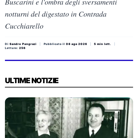
Buscarini e l'ombra degli sversamenti
notturni del digestato in Contrada
Cucchiarello
Di
Sandro Pangrazi
|
Pubblicato il
08 ago 2026
|
5 min lett.
|
Letture:
256
ULTIME NOTIZIE