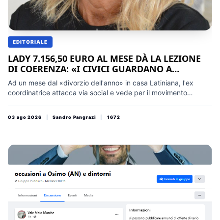
EDITORIALE
LADY 7.156,50 EURO AL MESE DÀ LA LEZIONE
DI COERENZA: «I CIVICI GUARDANO A
SINISTRA»: MA PER 17 ANNI IL PRANZO
Ad un mese dal «divorzio dell'anno» in casa Latiniana, l'ex
LATINIANO LE È ANDATO BENISSIMO
coordinatrice attacca via social e vede per il movimento
«derive a sinistra», scordandosi di aver banchettato per quasi
quattro lustri grazie alle mosse del proprio leader. Ecco la
03 ago 2026
|
Sandro Pangrazi
|
1672
nostra risposta a chi sputa sull'ex piatto d'oro abbandonato,
preparando il salto sul prossimo carro regionale