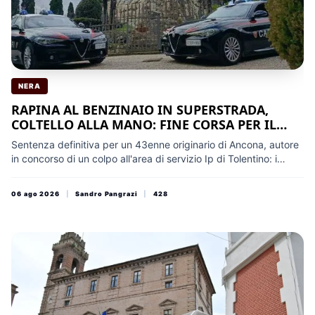
NERA
RAPINA AL BENZINAIO IN SUPERSTRADA,
COLTELLO ALLA MANO: FINE CORSA PER IL
FIDARDENSE ANDREA AMALI
Sentenza definitiva per un 43enne originario di Ancona, autore
in concorso di un colpo all'area di servizio Ip di Tolentino: i
Carabinieri lo hanno prelevato martedì mattina per trasferirlo a
Montacuto. Dovrà espiare oltre 3 anni
06 ago 2026
|
Sandro Pangrazi
|
428