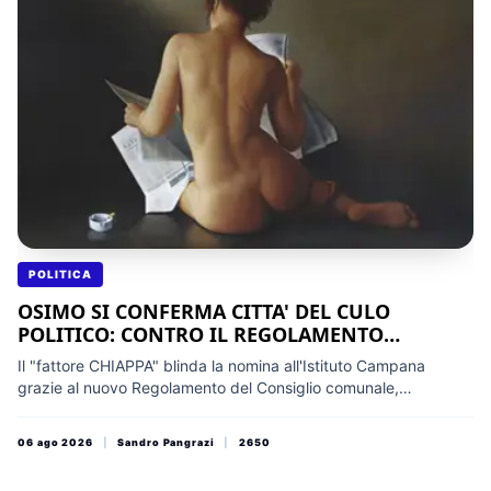
POLITICA
OSIMO SI CONFERMA CITTA' DEL CULO
POLITICO: CONTRO IL REGOLAMENTO
FRATELLI D'ITALIA CANTA VITTORIA
Il "fattore CHIAPPA" blinda la nomina all'Istituto Campana
ANZITEMPO
grazie al nuovo Regolamento del Consiglio comunale,
revisionato nell'aprile 2025 dal rappresentante del Prefetto
Grazia BRANCA. La Delibera commissariale numero 7 stabilisce
06 ago 2026
|
Sandro Pangrazi
|
2650
infatti un principio matematico: la formale uscita dalla
maggioranza, eseguita la mattina stessa da Simone