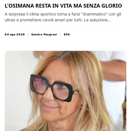
L’OSIMANA RESTA IN VITA MA SENZA GLORIO
A sorpresa il clima sportivo torna a farsi "drammatico" con gli
ultras a promettere cavoli amari per tutti. La soluzione
escogitata (salvezza del titolo sportivo grazie all'apporto di
personaggi di sola buona volontà, senza soldi e senza idee) ha
04 ago 2026
|
Sandro Pangrazi
|
956
fatto saltare il tappo di una protesta senza però proposte
alternative. Gli osimani hanno sperato in una vera società (che
non c'è) e certo avrebbero diritto ad una Amministrazione
migliore (peggio mi sento). Giovedì sera "tutti" in piazza!