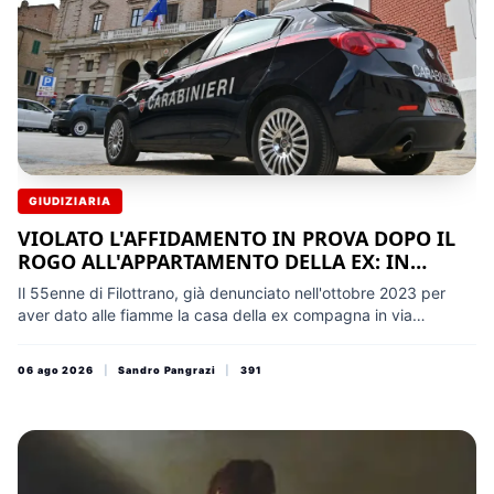
GIUDIZIARIA
VIOLATO L'AFFIDAMENTO IN PROVA DOPO IL
ROGO ALL'APPARTAMENTO DELLA EX: IN
CARCERE ANDREA CONTI
Il 55enne di Filottrano, già denunciato nell'ottobre 2023 per
aver dato alle fiamme la casa della ex compagna in via
Oberdan, da novembre ha ripetutamente infranto le
prescrizioni del giudice. I Carabinieri lo hanno prelevato il
06 ago 2026
|
Sandro Pangrazi
|
391
giorno dopo la rievocazione storica e trasferito a Montacuto