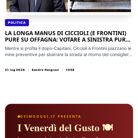
POLITICA
LA LONGA MANUS DI CICCIOLI (E FRONTINI)
PURE SU OFFAGNA: VOTARE A SINISTRA PUR
DI AFFOSSARE GATTO
Mentre si profila il dopo-Capitani, Ciccioli e Frontini piazzano le
mine preventive per sbarrare la strada al ritorno del consigliere
di area civico Latiniana. Travasare il voto a Sinistra, chiunque
possa incarnare il dopo Capitani. A Offagna va in scena la
31 lug 2026
|
Sandro Pangrazi
|
1056
copia esatta del masochismo imperante ad Osimo
OSIMOOGGI.IT PRESENTA
I Venerdì del Gusto 🍽️