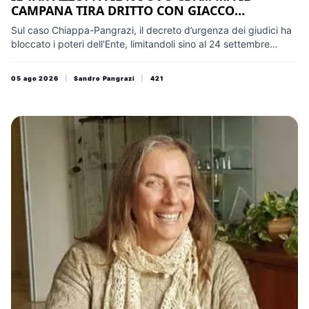
CAMPANA TIRA DRITTO CON GIACCO
PRESIDENTE
Sul caso Chiappa-Pangrazi, il decreto d’urgenza dei giudici ha
bloccato i poteri dell'Ente, limitandoli sino al 24 settembre
all'ordinaria amministrazione. Michela Staffolani (FdI)
suggerisce lo stop alla Presidenza, ma sabato la maggioranza
05 ago 2026
|
Sandro Pangrazi
|
421
varerà comunque il passaggio da Giacchetti a Giacco