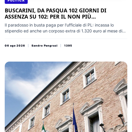
POLITICA
BUSCARINI, DA PASQUA 102 GIORNI DI
ASSENZA SU 102: PER IL NON PIÙ
COMANDANTE STIPENDIO CON BONUS
Il paradosso in busta paga per l'ufficiale di PL: incassa lo
stipendio ed anche un corposo extra di 1.320 euro al mese di
"elevata qualificazione" per non coordinare mai, di fatto, il
servizio sul campo. La sicurezza di Osimo e dei cittadini verso il
06 ago 2026
|
Sandro Pangrazi
|
1395
collasso nel silenzio colpevole della Glorio