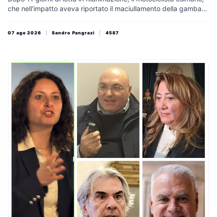
che nell'impatto aveva riportato il maciullamento della gamba
destra, non ce l'ha fatta. Con il decesso dell'uomo, 51 anni,
l'inchiesta sulla drammatica dinamica del sinistro stradale a
07 ago 2026
|
Sandro Pangrazi
|
4587
Numana si trasforma ufficialmente in omicidio stradale con
traiettorie, responsabilità e soprattutto tempi di manovra tutti
da chiarire