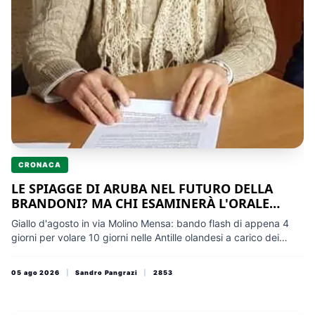
CRONACA
LE SPIAGGE DI ARUBA NEL FUTURO DELLA
BRANDONI? MA CHI ESAMINERÀ L'ORALE
DELLA DIRIGENTE SCOLASTICA?
Giallo d'agosto in via Molino Mensa: bando flash di appena 4
giorni per volare 10 giorni nelle Antille olandesi a carico dei
fondi Erasmus+. La Dirigente uscente del Corridoni-Campana
ha firmato l'avviso per il suo Staff e un punteggio sui titoli
05 ago 2026
|
Sandro Pangrazi
|
2853
personali che le concede d'ufficio 10 punti di vantaggio. La
"dissidenza" interna ironizza sulla scuola trasformata in
"agenzia di viaggi", mentre la legge sul conflitto di interessi