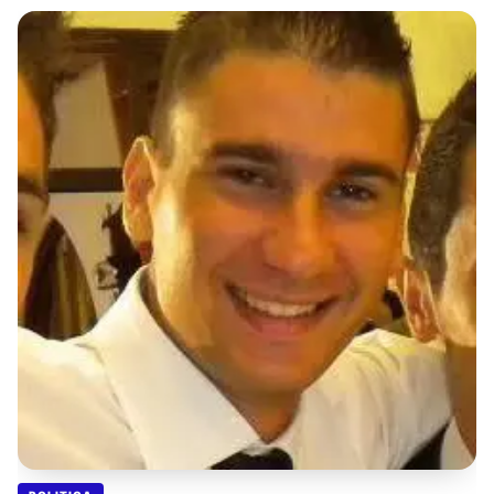
GABBANELLI con il passaggio al gruppo Misto, sana
definitivamente la posizione tecnica della candidatura. Una
norma scritta dallo Stato che supera la necessità di qualsivoglia
valutazione politica o processo alle intenzioni, trasformando
l'operazione in un binario di legalità formale inattaccabile anche
per il Tar, spianando la strada, già da questo sabato, alla
prevista elezione di Luigi Giacco (un altro abbonato ai colpi di
fortuna) alla presidenza dell'Ente