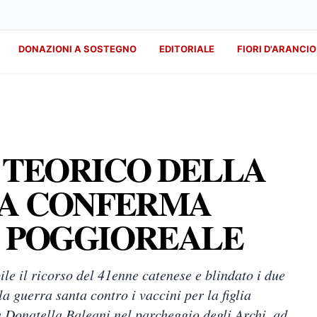
DONAZIONI A SOSTEGNO
EDITORIALE
FIORI D'ARANCIO
 TEORICO DELLA
LA CONFERMA
A POGGIOREALE
le il ricorso del 41enne catenese e blindato i due
la guerra santa contro i vaccini per la figlia
a Donatella Baleani nel parcheggio degli Archi, ad