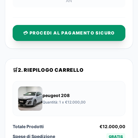
💳
PROCEDI AL PAGAMENTO SICURO
🛒
2.
RIEPILOGO CARRELLO
peugeot 208
Quantità
:
1
x €
12.000,00
Totale Prodotti
€
12.000,00
Spese di Spedizione
GRATIS